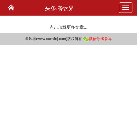
头条.餐饮界
Toggl
navig
点击加载更多文章...
餐饮界(www.canyinj.com)版权所有
微信号:
餐饮界