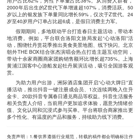
用户占比62%，男性下单量占比38%。从消费人群看，
2000年后出生的Z世代下单增速超107%，消费活跃。50
岁以上的银发族下单量同比增长59%，仅次于Z世代。24
岁至40岁用户订单占比超6成，是假日消费主力军。
假期期间，多地联动平台打造春日主题活动，带动本
地消费。例如，平台联合洛阳文旅局发起“心动洛阳”活
动，围绕牡丹赏花季推出美食美景地图、线下快闪。北京
朝外THE BOX结合张杰演唱会热点打造主题互动空间，
带动十余家商圈商家团购销售额环比增长超735%。上海
黄浦江国客中心游船发起牡丹展演活动，吸引全国游客观
赏。
为助力用户出游，洲际酒店集团开启“心动大牌日”直
播活动，推出抖音一键注册成会员、1次连续两晚入住升
金卡、20款抖音专属春日通兑商品等权益。抖音生活服务
相关负责人介绍，当前用户更加追求体验，愿意为情绪价
值、文化认同和沉浸式参与买单。平台将联合商家推出更
多个性化、有温度的产品和服务，持续助力线下消费。
免责声明：1.餐饮界遵循行业规范，转载的稿件都会明确标注作