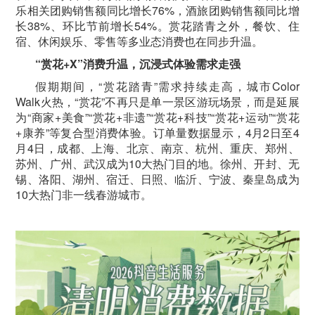
乐相关团购销售额同比增长76%，酒旅团购销售额同比增
长38%、环比节前增长54%。赏花踏青之外，餐饮、住
宿、休闲娱乐、零售等多业态消费也在同步升温。
“赏花+X”消费升温，沉浸式体验需求走强
假期期间，“赏花踏青”需求持续走高，城市Color
Walk火热，“赏花”不再只是单一景区游玩场景，而是延展
为“商家+美食”“赏花+非遗”“赏花+科技”“赏花+运动”“赏花
+康养”等复合型消费体验。订单量数据显示，4月2日至4
月4日，成都、上海、北京、南京、杭州、重庆、郑州、
苏州、广州、武汉成为10大热门目的地。徐州、开封、无
锡、洛阳、湖州、宿迁、日照、临沂、宁波、秦皇岛成为
10大热门非一线春游城市。