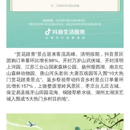
“赏花踏青”景点迎来客流高峰。清明假期，抖音景区
团购订单量环比增长98%。开封万岁山武侠城、开封清明
上河园、江苏三台山国家森林公园、扬州瘦西湖、南京红
山森林动物园、唐山河头老街·大唐百戏园等入围“10大热
门赏花踏青景点”。返乡祭祖带动抖音乡村景点订单量环
比增长157%，上饶婺源篁岭风景区、枣庄台儿庄古城、
保定易县狼牙山田园花海、铜陵犁桥水镇、湖州太湖演艺
城入围成“5大热门乡村目的地”。