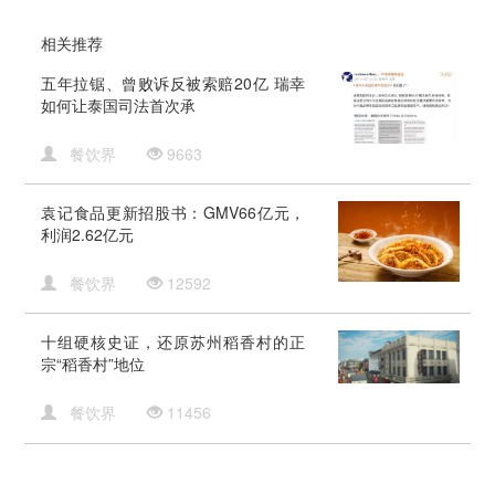
相关推荐
五年拉锯、曾败诉反被索赔20亿 瑞幸
如何让泰国司法首次承
餐饮界
9663
袁记食品更新招股书：GMV66亿元，
利润2.62亿元
餐饮界
12592
十组硬核史证，还原苏州稻香村的正
宗“稻香村”地位
餐饮界
11456