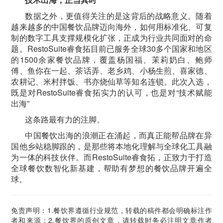
数据之外，更值得关注的是这背后的战略意义。随着
越来越多的中国餐饮品牌迈向海外，如何用标准化、可复
制的数字工具支撑规模化扩张，正成为行业共同面对的命
题。RestoSuite睿食拓目前已服务全球30多个国家和地区
的1500余家餐饮品牌，覆盖杨国福、茉莉奶白、鲍师
傅、鱼你在一起、茶话弄、老乡鸡、小杨生煎、喜家德、
农耕记、米村拌饭、书亦烧仙草等知名连锁。此次入选，
既是对RestoSuite睿食拓实力的认可，也是对“技术赋能
出海”
这条路最有力的注脚。
中国餐饮出海的浪潮正在涌起，而真正能帮品牌在异
国他乡站稳脚跟的，是那些将本地化理解与全球化工具融
为一体的科技伙伴。而RestoSuite睿食拓，正致力于打造
全球餐饮数智化新基建，帮助有梦想的餐饮品牌开遍全
球。
免责声明：1.餐饮界遵循行业规范，转载的稿件都会明确标注作
者和来源；2.餐饮界的原创文章，请转载时务必注明文章作者