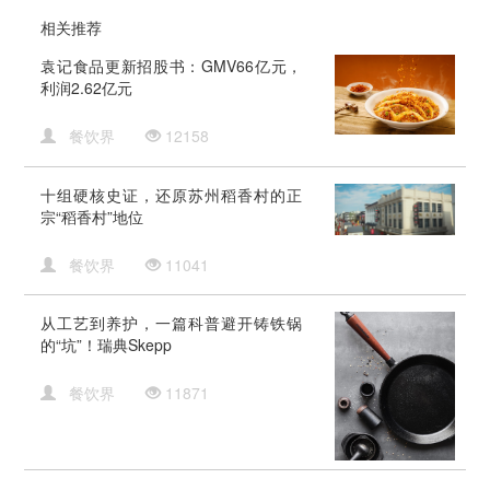
相关推荐
袁记食品更新招股书：GMV66亿元，
利润2.62亿元
餐饮界
12158
十组硬核史证，还原苏州稻香村的正
宗“稻香村”地位
餐饮界
11041
从工艺到养护，一篇科普避开铸铁锅
的“坑”！瑞典Skepp
餐饮界
11871