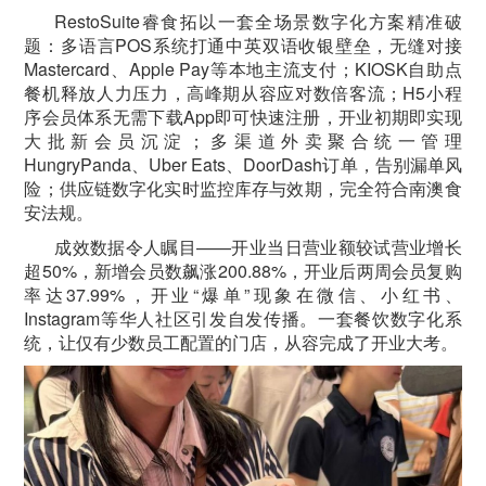
RestoSuite睿食拓以一套全场景数字化方案精准破
题：多语言POS系统打通中英双语收银壁垒，无缝对接
Mastercard、Apple Pay等本地主流支付；KIOSK自助点
餐机释放人力压力，高峰期从容应对数倍客流；H5小程
序会员体系无需下载App即可快速注册，开业初期即实现
大批新会员沉淀；多渠道外卖聚合统一管理
HungryPanda、Uber Eats、DoorDash订单，告别漏单风
险；供应链数字化实时监控库存与效期，完全符合南澳食
安法规。
成效数据令人瞩目——开业当日营业额较试营业增长
超50%，新增会员数飙涨200.88%，开业后两周会员复购
率达37.99%，开业“爆单”现象在微信、小红书、
Instagram等华人社区引发自发传播。一套餐饮数字化系
统，让仅有少数员工配置的门店，从容完成了开业大考。